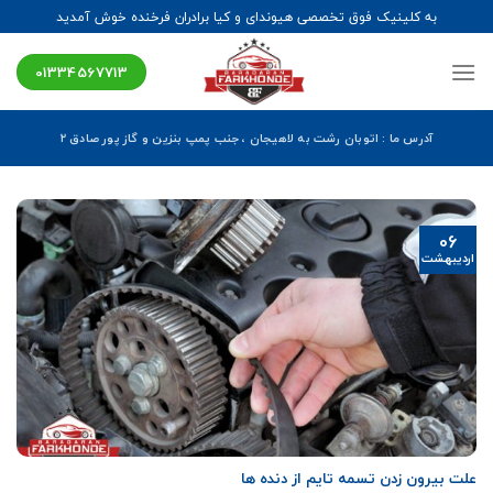
Ski
به کلینیک فوق تخصصی هیوندای و کیا برادران فرخنده خوش آمدید
t
conten
01334567713
آدرس ما : اتوبان رشت به لاهیجان ، جنب پمپ بنزین و گاز پور صادق ۲
06
اردیبهشت
علت بیرون زدن تسمه تایم از دنده ها