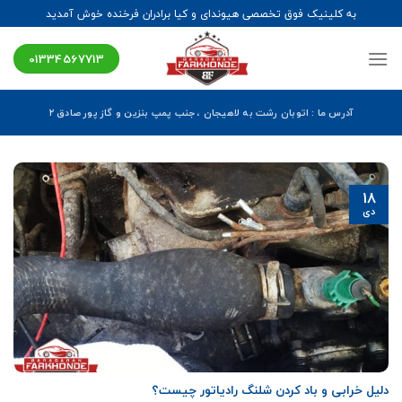
Ski
به کلینیک فوق تخصصی هیوندای و کیا برادران فرخنده خوش آمدید
t
conten
01334567713
آدرس ما : اتوبان رشت به لاهیجان ، جنب پمپ بنزین و گاز پور صادق ۲
18
دی
دلیل خرابی و باد کردن شلنگ رادیاتور چیست؟