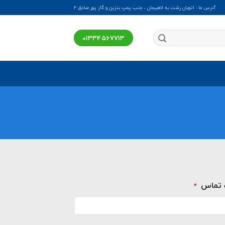
آدرس ما : اتوبان رشت به لاهیجان ، جنب پمپ بنزین و گاز پور صادق ۲
01334567713
 تماس
*