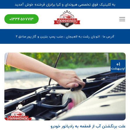
Ski
به کلینیک فوق تخصصی هیوندای و کیا برادران فرخنده خوش آمدید
t
conten
01334567713
آدرس ما : اتوبان رشت به لاهیجان ، جنب پمپ بنزین و گاز پور صادق ۲
01
اردیبهشت
علت‌ برنگشتن آب از قمقمه به رادیاتور خودرو